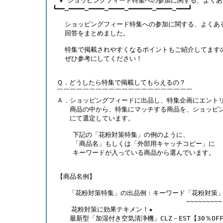
　★ ショッピングフィード特集への参加に関する、よくあ
┗━━…━━━━…━━━━…━━━━…━━━━━━…━━━━…━━━┛ 
   ショッピングフィード特集への参加に関する、よくあ
   回答をまとめました。
   特集で掲載されやすくなるポイントもご紹介してます
   ぜひ参考にしてください！ 
 Ｑ．どうしたら特集で掲載してもらえるの？
 ￣￣￣￣￣￣￣￣￣￣￣￣￣￣￣￣￣￣￣￣￣
 Ａ．ショッピングフィードに出品し、特集企画にエント
 　　商品の中から、特集にマッチする商品を、ショッピ
　　 にて選定しています。 
     下記の「花粉対策特集」の例のように、
     「商品名」もしくは「外部用キャッチコピー」に
     キーワードが入っている商品から選んでいます。 
 【商品名例】 
    「花粉対策特集」の出品例：キーワード「花粉対策
 　　　　　　　　　　　　　　　　　　　　~~~~~~~~~
  　 花粉対策に効果テキメン！★
　　 最新型「加湿付き空気清浄機」CLZ－EST【30％OFF