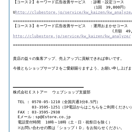
【コース２】キーワード広告改善サービス　：診断・設定コース
　　　　　　　　　　　　　　　　　　　　 （1回　39,800円）
U
http://clubestore.jp/service/kw_kaizen/kw_analyze
==================================================
【コース３】キーワード広告改善サービス　：運用おまかせコース
                                          (月額　4
http://clubestore.jp/service/kw_kaizen/kw_analyze/
==================================================
貴店の益々の集客アップ、売上アップに貢献できれば幸いです。 
今後ともショップサーブ２をご愛顧賜りますよう、お願い申し上げます。        
  　　　　　　                                      
━━━━━━━━━━━━━━━━━━━━━━━━━━━━━━ 
株式会社Ｅストアー  ウェブショップ支援部   
  TEL : 0570-05-1210（全国共通3分8.5円） 
        03-3595-1251（IP電話からはこちらをご利用ください
  FAX : 03-3595-2938 
  Eメール：sp@Estore.co.jp 
  電話受付時間  10時～18時（土・日・祝祭日を除く） 
  ※お問い合わせの際は「ショップＩＤ」をお知らせください。  