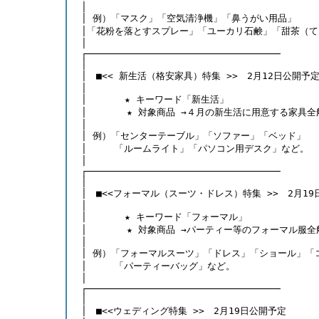
 │                                        
 │ 例）「マスク」「空気清浄機」「鼻うがい用品」
 │「花粉を落とすスプレー」「ユーカリ石鹸」「甜茶（
 │                       
 ┌──────────────────────────────────
 │                                        
 │　■<< 新生活（格安家具）特集 >>　2月12日公開予
 │　                            
 │　     ★ キーワード「新生活」
 │       ★ 対象商品 →４月の新生活に用意する家具全
 │ 
 │ 例）「センターテーブル」「ソファー」「ベッド」
 │　　　「ルームライト」「パソコン用デスク」など。
 │             
 ┌──────────────────────────────────
 │                                        
 │　■<<フォーマル（スーツ・ドレス）特集 >>　2月1
 │　                                
 │　     ★ キーワード「フォーマル」
 │       ★ 対象商品 →パーティー等のフォーマル服
 │
 │ 例）「フォーマルスーツ」「ドレス」「ショール」「
 │　　　「パーティーバッグ」など。
 │                                        
 ┌──────────────────────────────────
 │ 
 │　■<<ウェディング特集 >>　2月19日公開予定