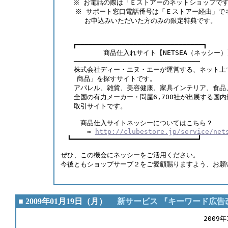
　　※ お電話の際は「Ｅストアーのネットショップで
　  ※ サポート窓口電話番号は「Ｅストアー経由」で
　　　 お申込みいただいた方のみの限定特典です。 
   ┏━━━━━━━━━━━━━━━━━━━━━━━━━━━━━━━┓ 
　　　　    商品仕入れサイト【NETSEA（ネッシー）
　　─────────────────────────────── 　
　　株式会社ディー・エヌ・エーが運営する、ネット上
    商品」を探すサイトです。     　　　　　
　　アパレル、雑貨、美容健康、家具インテリア、食品
　　全国の有力メーカー・問屋6,700社が出展する国
　　取引サイトです。　         　　　　　　 
　　　商品仕入サイトネッシーについてはこちら？    
　　　　⇒ 
http://clubestore.jp/service/net
　┗━━━━━━━━━━━━━━━━━━━━━━━━━━━━━━━┛   
ぜひ、この機会にネッシーをご活用ください。  　
今後ともショップサーブ２をご愛顧賜りますよう、お願い申し
　　　　　                                 
■ 2009年01月19日（月）
新サービス 『キーワード広告
　　                                      　　2009