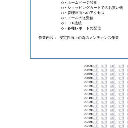
            ○・ホームページ閲覧
            ○・ショッピングカートでのお買い物
            ○・管理画面へのアクセス
            ○・メールの送受信
            ○・FTP接続
            ○・各種レポートの配信 
  作業内容： 安定性向上の為のメンテナンス作業 
                                        
                                     
2006年
02月
03月
04月
05月
2007年
01月
02月
03月
04月
2008年
01月
02月
03月
04月
2009年
01月
02月
03月
04月
2010年
01月
02月
03月
04月
2011年
01月
02月
03月
04月
2012年
01月
02月
03月
04月
2013年
01月
02月
03月
04月
2014年
01月
02月
03月
04月
2015年
01月
02月
03月
04月
2016年
01月
02月
03月
04月
2017年
01月
02月
03月
04月
2018年
01月
02月
03月
04月
2019年
01月
02月
03月
04月
2020年
01月
02月
03月
04月
2021年
01月
02月
03月
04月