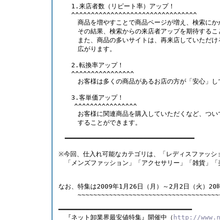
　　1.来店者数（リピート率）アップ！
　　^^^^^^^^^^^^^^^^^^^^^^^^^^^^^^^^
　　　商品を増やすことで商品ページが増え、検索にか
　　　その結果、検索からの来店者アップを期待するこ
　　　また、商品の多いサイトは、再来店していただけ
　　　広がります。 
　　2.転換率アップ！
　　^^^^^^^^^^^^^^^^
　　　お客様は多くの商品があるお店の方が「安心」し
　　3.客単価アップ！
    ^^^^^^^^^^^^^^^^
　　　お客様に関連商品を購入していただくなど、つい
　　　することができます。 
　━━━━━━━━━━━━━━━━━━━━━━━━━━━━━━━━━ 
※今回、仕入れ可能なカテゴリは、「レディスファッシ
　「メンズファッション」「アクセサリー」「雑貨」「
なお、特集は2009年1月26日（月）～2月2日（火）20
　　　~~~~~~~~~~~~~~~~~~~~~~~~~~~~~~~~~~~~~
━━━━━━━━━━━━━━━━━━━━━━━━━━━━━━━━━━  
　『ネット卸業界最安値特集』開催中（
http://www.