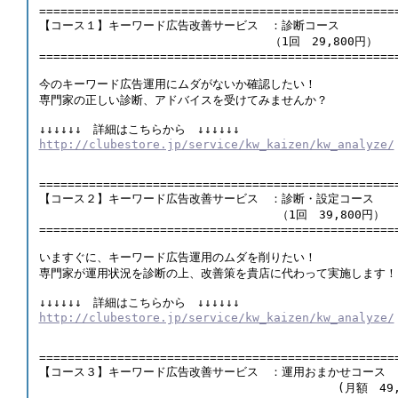
==================================================
【コース１】キーワード広告改善サービス　：診断コース
　　　　　　　　　　　　　　　　　　　　（1回　29,800円）
==================================================
今のキーワード広告運用にムダがないか確認したい！
専門家の正しい診断、アドバイスを受けてみませんか？ 
↓↓↓↓↓↓　詳細はこちらから　↓↓↓↓↓↓
http://clubestore.jp/service/kw_kaizen/kw_analyze/
==================================================
【コース２】キーワード広告改善サービス　：診断・設定コース
　　　　　　　　　　　　　　　　　　　　 （1回　39,800円）
==================================================
いますぐに、キーワード広告運用のムダを削りたい！
専門家が運用状況を診断の上、改善策を貴店に代わって実施します！
↓↓↓↓↓↓　詳細はこちらから　↓↓↓↓↓↓
http://clubestore.jp/service/kw_kaizen/kw_analyze/
==================================================
【コース３】キーワード広告改善サービス　：運用おまかせコース
                                          (月額　4