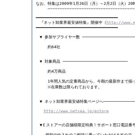
なお、特集は2009年1月26日（月）～2月2日（火）20
　　　~~~~~~~~~~~~~~~~~~~~~~~~~~~~~~~~~~~~~
━━━━━━━━━━━━━━━━━━━━━━━━━━━━━━━━━━  
　『ネット卸業界最安値特集』開催中（
http://www.
━━━━━━━━━━━━━━━━━━━━━━━━━━━━━━━━━━       
　▼ 参加サプライヤー数 ─────────────────────
　　　約64社     
　▼ 対象商品 ───────────────────────────  
　　　約4万商品  　　 
　　　1年間人気の定番商品から、今期の最新作まで揃
　　　※在庫数は限られております。   
　▼ ネット卸業界最安値特集ページへ─────────────
http://www.netsea.jp/estore
　▼Ｅストアーの店舗様限定特典！サポート窓口電話番号を
    個別の仕入れのご相談に乗っていただけますので