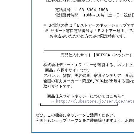
　　　　　電話番号 ： 03-5304-1808　　　　　
　　　　　電話受付時間  10時～18時（土・日・祝祭日
　　※ お電話の際は「Ｅストアーのネットショップで
　  ※ サポート窓口電話番号は「Ｅストアー経由」で
　　　 お申込みいただいた方のみの限定特典です。 
   ┏━━━━━━━━━━━━━━━━━━━━━━━━━━━━━━━┓ 
　　　　    商品仕入れサイト【NETSEA（ネッシー）
　　─────────────────────────────── 　
　　株式会社ディー・エヌ・エーが運営する、ネット上
    商品」を探すサイトです。     　　　　　
　　アパレル、雑貨、美容健康、家具インテリア、食品
　　全国の有力メーカー・問屋6,700社が出展する国
　　取引サイトです。　         　　　　　　 
　　　商品仕入サイトネッシーについてはこちら？    
　　　　⇒ 
http://clubestore.jp/service/net
　┗━━━━━━━━━━━━━━━━━━━━━━━━━━━━━━━┛   
ぜひ、この機会にネッシーをご活用ください。  　
今後ともショップサーブ２をご愛顧賜りますよう、お願い申し
　　　　　                                 