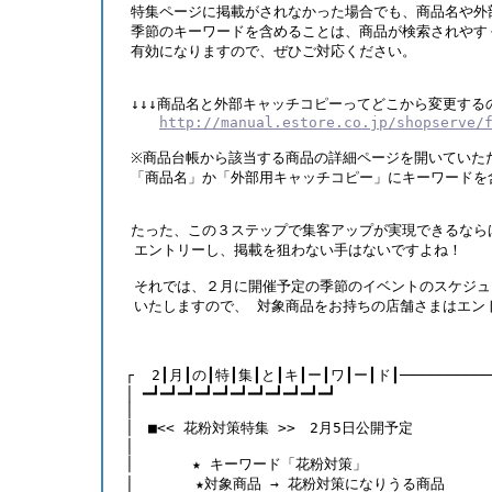
　特集ページに掲載がされなかった場合でも、商品名や外
　季節のキーワードを含めることは、商品が検索されやすく
　有効になりますので、ぜひご対応ください。　  
　↓↓↓商品名と外部キャッチコピーってどこから変更する
http://manual.estore.co.jp/shopserve/
　※商品台帳から該当する商品の詳細ページを開いていた
　「商品名」か「外部用キャッチコピー」にキーワードを
　たった、この３ステップで集客アップが実現できるなら
  エントリーし、掲載を狙わない手はないですよね！ 
  それでは、２月に開催予定の季節のイベントのスケジ
  いたしますので、 対象商品をお持ちの店舗さまはエン
 ┌  2┃月┃の┃特┃集┃と┃キ┃ー┃ワ┃ー┃ド┃───────────
 │ ━┛━┛━┛━┛━┛━┛━┛━┛━┛━┛━┛
 │　　　 　　　　　　　　　　　　　　　　　
 │　■<< 花粉対策特集 >>　2月5日公開予定
 │　                               
 │　     ★ キーワード「花粉対策」 
 │       ★対象商品 → 花粉対策になりうる商品