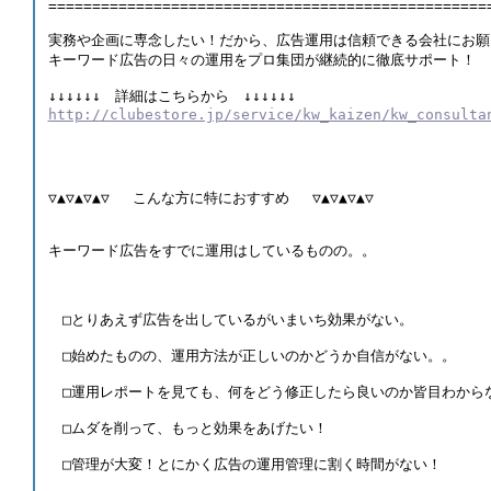
==================================================
実務や企画に専念したい！だから、広告運用は信頼できる会社にお願
キーワード広告の日々の運用をプロ集団が継続的に徹底サポート！ 
↓↓↓↓↓↓　詳細はこちらから　↓↓↓↓↓↓
http://clubestore.jp/service/kw_kaizen/kw_consulta
▽▲▽▲▽▲▽　 こんな方に特におすすめ　 ▽▲▽▲▽▲▽ 
キーワード広告をすでに運用はしているものの。。 
　□とりあえず広告を出しているがいまいち効果がない。 
　□始めたものの、運用方法が正しいのかどうか自信がない。。 
　□運用レポートを見ても、何をどう修正したら良いのか皆目わから
　□ムダを削って、もっと効果をあげたい！ 
　□管理が大変！とにかく広告の運用管理に割く時間がない！ 