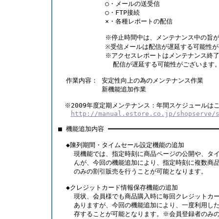
            ○・メールの送受信
            ○・FTP接続
            ×・各種レポートの配信 
            ※停止時間中は、メンテナンス中の旨
            ※受信メールは配信が遅延する可能性
            ※アクセスレポートはメンテナンス
              配信が遅延する可能性がございます
  作業内容： 安定性向上の為のメンテナンス作業
  　　　　　 新機能追加作業 
　※2009年度定期メンテナンス：年間スケジュールは
http://manual.estore.co.jp/shopserve/
■ 機能追加内容 ━━━━━━━━━━━━━━━━━━━━━━━━━━━━
  ◆陳列期間・タイムセール設定機能の追加
    現機能では、指定時刻に商品ページの公開や、タ
    んが、今回の機能追加により、指定時刻に複数商
    のみの割引販売を行うことが可能となります。 
  ◆クレジットカード情報保存機能の追加
    現状、会員様でも商品購入時に毎回クレジットカ
    ありますが、今回の機能追加により、一度利用し
    存することが可能となります。※会員登録者のみ