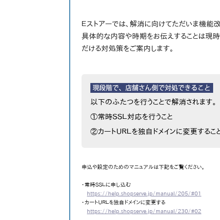
Ｅストアーでは、解消に向けてただいま機能
具体的な内容や時期をお伝えすることは現時
だける対処策をご案内します。
以下のふたつを行うことで解消されます。
①常時ＳＳＬ対応を行うこと
②カートＵＲＬを独自ドメインに変更するこ
申込や設定のためのマニュアルは下記をご覧ください。
・常時ＳＳＬに申し込む
https://help.shopserve.jp/manual/205/#01
・カートＵＲＬを独自ドメインに変更する
https://help.shopserve.jp/manual/230/#02