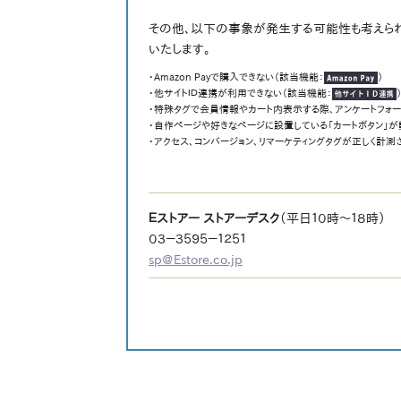
その他、以下の事象が発生する可能性も考えられ
いたします。
・Amazon Payで購入できない（該当機能：
）
・他サイトＩＤ連携が利用できない（該当機能：
・特殊タグで会員情報やカート内表示する際、アンケートフォ
・自作ページや好きなページに設置している「カートボタン」が
・アクセス、コンバージョン、リマーケティングタグが正しく計測
Ｅストアー ストアーデスク
（平日１０時～１８時）
０３－３５９５－１２５１
sp@Estore.co.jp