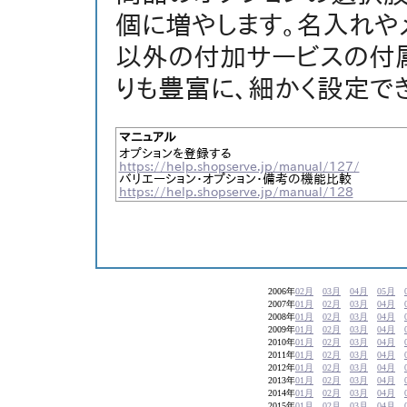
個に増やします。名入れや
以外の付加サービスの付
りも豊富に、細かく設定でき
マニュアル
オプションを登録する
https://help.shopserve.jp/manual/127/
バリエーション・オプション・備考の機能比較
https://help.shopserve.jp/manual/128
2006年
02月
03月
04月
05月
2007年
01月
02月
03月
04月
2008年
01月
02月
03月
04月
2009年
01月
02月
03月
04月
2010年
01月
02月
03月
04月
2011年
01月
02月
03月
04月
2012年
01月
02月
03月
04月
2013年
01月
02月
03月
04月
2014年
01月
02月
03月
04月
2015年
01月
02月
03月
04月