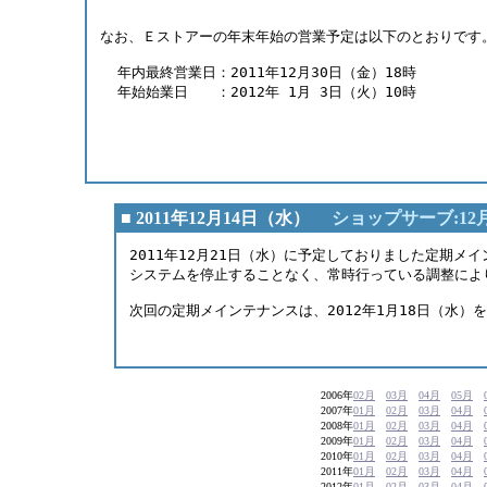
なお、Ｅストアーの年末年始の営業予定は以下のとおりです
  年内最終営業日：2011年12月30日（金）18時
  年始始業日　　：2012年 1月 3日（火）10時 
■ 2011年12月14日（水）
ショップサーブ:1
2011年12月21日（水）に予定しておりました定期メ
システムを停止することなく、常時行っている調整によ
次回の定期メインテナンスは、2012年1月18日（水）
2006年
02月
03月
04月
05月
2007年
01月
02月
03月
04月
2008年
01月
02月
03月
04月
2009年
01月
02月
03月
04月
2010年
01月
02月
03月
04月
2011年
01月
02月
03月
04月
2012年
01月
02月
03月
04月