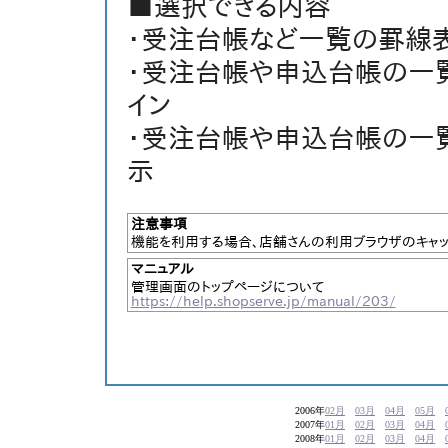
■選択できる内容
・受注台帳など一覧の罫線
・受注台帳や申込台帳の一
イン
・受注台帳や申込台帳の一
示
注意事項
機能を利用する場合、店舗さんの利用ブラウザのキャ
マニュアル
管理画面のトップページについて
https://help.shopserve.jp/manual/203/
2006年
02月
03月
04月
05月
2007年
01月
02月
03月
04月
2008年
01月
02月
03月
04月