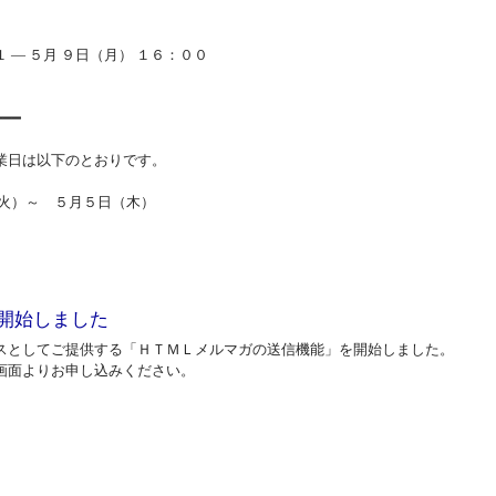
― ５月 ９日（月） １６：００
━━━
業日は以下のとおりです。
（火）～ ５月５日（木）
開始しました
スとしてご提供する「ＨＴＭＬメルマガの送信機能」を開始しました。
画面よりお申し込みください。